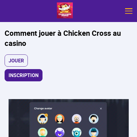
Comment jouer à Chicken Cross au
casino
JOUER
INSCRIPTION