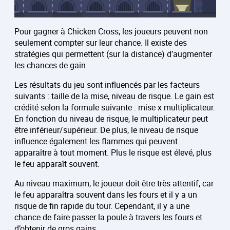
Pour gagner à Chicken Cross, les joueurs peuvent non
seulement compter sur leur chance. Il existe des
stratégies qui permettent (sur la distance) d’augmenter
les chances de gain.
Les résultats du jeu sont influencés par les facteurs
suivants : taille de la mise, niveau de risque. Le gain est
crédité selon la formule suivante : mise x multiplicateur.
En fonction du niveau de risque, le multiplicateur peut
être inférieur/supérieur. De plus, le niveau de risque
influence également les flammes qui peuvent
apparaître à tout moment. Plus le risque est élevé, plus
le feu apparaît souvent.
Au niveau maximum, le joueur doit être très attentif, car
le feu apparaîtra souvent dans les fours et il y a un
risque de fin rapide du tour. Cependant, il y a une
chance de faire passer la poule à travers les fours et
d’obtenir de gros gains.