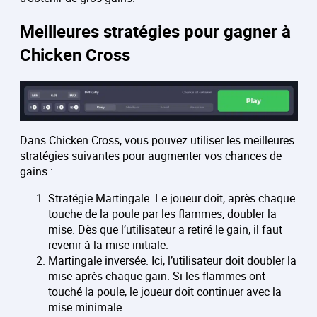
Meilleures stratégies pour gagner à
Chicken Cross
Dans Chicken Cross, vous pouvez utiliser les meilleures
stratégies suivantes pour augmenter vos chances de
gains :
Stratégie Martingale. Le joueur doit, après chaque
touche de la poule par les flammes, doubler la
mise. Dès que l’utilisateur a retiré le gain, il faut
revenir à la mise initiale.
Martingale inversée. Ici, l’utilisateur doit doubler la
mise après chaque gain. Si les flammes ont
touché la poule, le joueur doit continuer avec la
mise minimale.