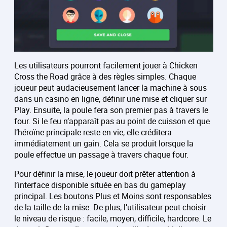
Les utilisateurs pourront facilement jouer à Chicken
Cross the Road grâce à des règles simples. Chaque
joueur peut audacieusement lancer la machine à sous
dans un casino en ligne, définir une mise et cliquer sur
Play. Ensuite, la poule fera son premier pas à travers le
four. Si le feu n’apparaît pas au point de cuisson et que
l’héroïne principale reste en vie, elle créditera
immédiatement un gain. Cela se produit lorsque la
poule effectue un passage à travers chaque four.
Pour définir la mise, le joueur doit prêter attention à
l’interface disponible située en bas du gameplay
principal. Les boutons Plus et Moins sont responsables
de la taille de la mise. De plus, l’utilisateur peut choisir
le niveau de risque : facile, moyen, difficile, hardcore. Le